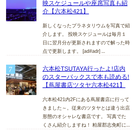
映スケジュールや座席写真も紹
介【六本松421】
新しくなったプラネタリウムを写真で紹
介します。 投映スケジュールは毎月１
日に翌月分が更新されますので解った時
点で更新します。 [ad#adr] ...
六本松TSUTAYA行ったよ!店内
のスターバックスで本も読める!
【蔦屋書店ツタヤ六本松421】
六本松421内2Fにある蔦屋書店に行って
きました～。従来のツタヤとは違う出店
形態のオシャレな書店です。 写真でた
くさん紹介しますね！ 粕屋郡志免町に...