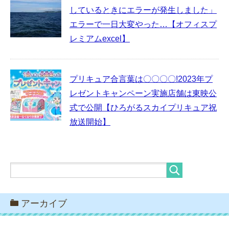
しているときにエラーが発生しました」
エラーで一日大変やった…【オフィスプ
レミアムexcel】
プリキュア合言葉は〇〇〇〇!2023年プ
レゼントキャンペーン実施店舗は東映公
式で公開【ひろがるスカイプリキュア祝
放送開始】
アーカイブ