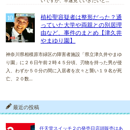
いですが、早速見ていきたいと...
植松聖容疑者は整形だった？通
っていた大学や両親との別居理
由など、事件のまとめ【津久井
やまゆり園】
神奈川県相模原市緑区の障害者施設「県立津久井やまゆ
り園」に２６日午前２時４５分頃、刃物を持った男が侵
入、わずか５０分の間に入居者を次々と襲い１９名が死
亡、２０数...
最近の投稿
任天堂スイッチ２の発売日店頭販売はあ