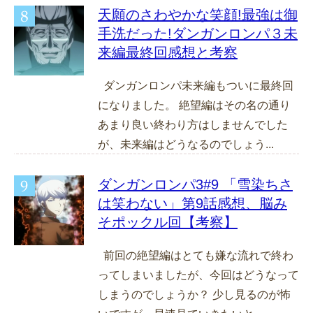
天願のさわやかな笑顔!最強は御
手洗だった!ダンガンロンパ３未
来編最終回感想と考察
ダンガンロンパ未来編もついに最終回
になりました。 絶望編はその名の通り
あまり良い終わり方はしませんでした
が、未来編はどうなるのでしょう...
ダンガンロンパ3#9 「雪染ちさ
は笑わない」第9話感想、脳み
そポックル回【考察】
前回の絶望編はとても嫌な流れで終わ
ってしまいましたが、今回はどうなって
しまうのでしょうか？ 少し見るのが怖