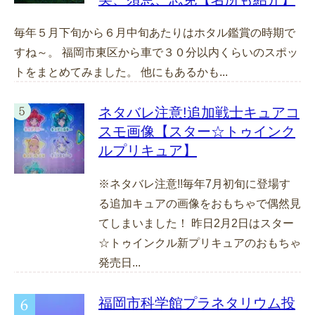
毎年５月下旬から６月中旬あたりはホタル鑑賞の時期で
すね～。 福岡市東区から車で３０分以内くらいのスポッ
トをまとめてみました。 他にもあるかも...
ネタバレ注意!追加戦士キュアコ
スモ画像【スター☆トゥインク
ルプリキュア】
※ネタバレ注意!!毎年7月初旬に登場す
る追加キュアの画像をおもちゃで偶然見
てしまいました！ 昨日2月2日はスター
☆トゥインクル新プリキュアのおもちゃ
発売日...
福岡市科学館プラネタリウム投