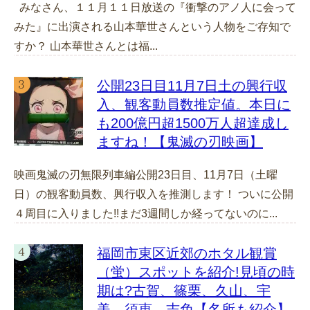
みなさん、１１月１１日放送の『衝撃のアノ人に会って
みた』に出演される山本華世さんという人物をご存知で
すか？ 山本華世さんとは福...
公開23日目11月7日土の興行収
入、観客動員数推定値。本日に
も200億円超1500万人超達成し
ますね！【鬼滅の刃映画】
映画鬼滅の刃無限列車編公開23日目、11月7日（土曜
日）の観客動員数、興行収入を推測します！ ついに公開
４周目に入りました!!まだ3週間しか経ってないのに...
福岡市東区近郊のホタル観賞
（蛍）スポットを紹介!見頃の時
期は?古賀、篠栗、久山、宇
美、須恵、志免【名所も紹介】