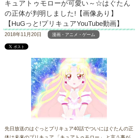
キュアトゥモローが可愛い～☆はぐたん
の正体が判明しました!【画像あり】
【HuGっと!プリキュアYouTube動画】
2018年11月20日
漫画・アニメ・ゲーム
先日放送のはぐっとプリキュア40話でついにはぐたんの正
体は未来のプリキュア 「キュアトゥモロー」 と言う事が