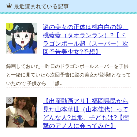
最近読まれている記事
謎の美女の正体は桃白白の娘、
桃藍藍（タオランラン）?【ド
ラゴンボール超（スーパー）次
回予告美少女?予想】
録画しておいた一昨日のドラゴンボールスーパーを子供
と一緒に見ていたら次回予告に謎の美女が登場!!となって
いたので 子供から 「誰...
【出産動画アリ】福岡県民から
見た山本華世（山本佳代）って
どんな人?旦那、子どもは?【衝
撃のアノ人に会ってみた】