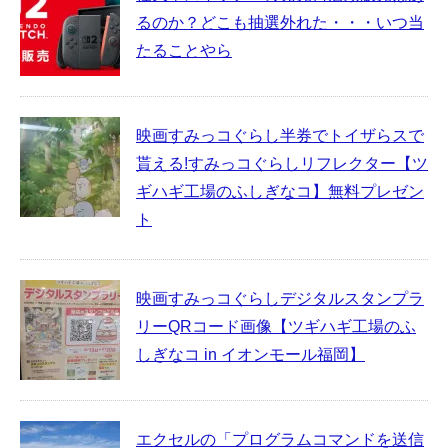
るのか？どこも抽選外れた・・・いつ当
たることやら
映画すみっコぐらし半券でトイザらスで
貰える!すみっコぐらしリフレクター【ツ
ギハギ工場のふしぎなコ】無料プレゼン
ト
映画すみっコぐらしデジタルスタンプラ
リーQRコード画像【ツギハギ工場のふ
しぎなコ in イオンモール福岡】
エクセルの「プログラムコマンドを送信