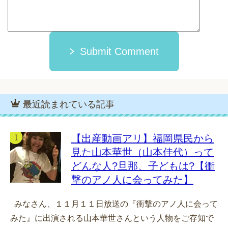
Submit Comment
最近読まれている記事
【出産動画アリ】福岡県民から
見た山本華世（山本佳代）って
どんな人?旦那、子どもは?【衝
撃のアノ人に会ってみた】
みなさん、１１月１１日放送の『衝撃のアノ人に会って
みた』に出演される山本華世さんという人物をご存知で