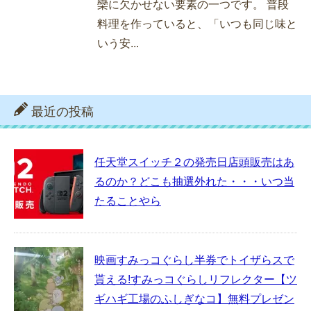
欒に欠かせない要素の一つです。 普段
料理を作っていると、「いつも同じ味と
いう安...
最近の投稿
任天堂スイッチ２の発売日店頭販売はあ
るのか？どこも抽選外れた・・・いつ当
たることやら
映画すみっコぐらし半券でトイザらスで
貰える!すみっコぐらしリフレクター【ツ
ギハギ工場のふしぎなコ】無料プレゼン