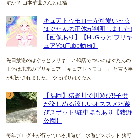
すか？ 山本華世さんとは福...
キュアトゥモローが可愛い～☆
はぐたんの正体が判明しました!
【画像あり】【HuGっと!プリキ
ュアYouTube動画】
先日放送のはぐっとプリキュア40話でついにはぐたんの
正体は未来のプリキュア 「キュアトゥモロー」 と言う事
が明かされました。 やっぱりはぐたん...
【福岡】猪野川で川遊び!!子供
が楽しめる涼しいオススメ水遊
びスポット!駐車場もあり【猪野
公園】
毎年ブログ主が行っている川遊び、水遊びスポット 猪野