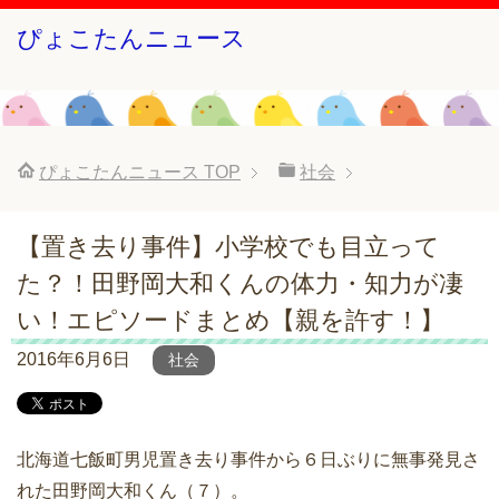
ぴょこたんニュース
ぴょこたんニュース
TOP
社会
【置き去り事件】小学校でも目立って
た？！田野岡大和くんの体力・知力が凄
い！エピソードまとめ【親を許す！】
2016年6月6日
社会
北海道七飯町男児置き去り事件から６日ぶりに無事発見さ
れた田野岡大和くん（７）。