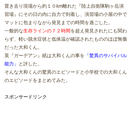
置き去り現場から約１０km離れた『陸上自衛隊駒ヶ岳演
習場』にその日の内に自力で到着し、演習場の小屋の中で
マットに包まりながら発見までの時間を過ごした。
一般的な
生存ラインの７２時間
を超え発見されたにも関わ
らず、軽い脱水症状と低体温が確認されたもののほぼ無傷
だった大和くん。
英『ガーデアン』紙は大和くんの事を
「驚異のサバイバル
能力」
と評した。
そんな大和くんの驚異のエピソードと小学校での大和くん
のエピソードをまとめてみた。
スポンサードリンク