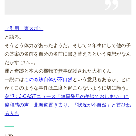
（引用 東スポ）
と語る。
そうとう体力があったようだ。そして２年生にして他の子
の答案の名前を自分の名前に書き替えるという発想がなん
だかすごい…。
運と奇跡と本人の機転で無事保護された大和くん。
一説には
この奇跡自体が不自然
という意見もあるが、とに
かくこのような事件は二度と起こらないように切に願う。
参照：J-CASTニュース「無事発見の美談でおしまい」に
違和感の声 北海道置き去り、「状況が不自然」と首ひね
る人も