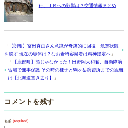
行、ＪＲへの影響は？交通情報まとめ
「
【朗報】冨田真由さん意識が奇跡的に回復！危篤状態
を脱す 現在の容体は？なお岩埼容疑者は精神鑑定へ
」
「
【鹿部町】熊じゃなかった！田野岡大和君、自衛隊演
習場で無事保護 その時の様子と駒ヶ岳演習所までの距離
は【北海道置き去り】
」
コメントを残す
名前
(required)