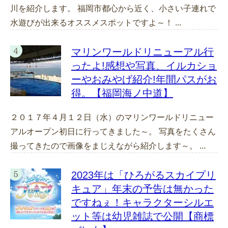
川を紹介します。 福岡市都心から近く、小さい子連れで
水遊びが出来るオススメスポットですよ～！ ...
マリンワールドリニューアル行
ったよ!感想や写真、イルカショ
ーやおみやげ紹介!年間パスがお
得。【福岡海ノ中道】
２０１７年４月１２日（水）のマリンワールドリニュー
アルオープン初日に行ってきました～。 写真をたくさん
撮ってきたので画像をまじえながら紹介します～。 ...
2023年は「ひろがるスカイプリ
キュア」年末の予告は無かった
ですねぇ！キャラクターシルエ
ット等は幼児雑誌で公開【商標