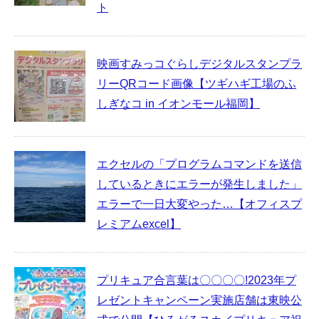
ト
映画すみっコぐらしデジタルスタンプラ
リーQRコード画像【ツギハギ工場のふ
しぎなコ in イオンモール福岡】
エクセルの「プログラムコマンドを送信
しているときにエラーが発生しました」
エラーで一日大変やった…【オフィスプ
レミアムexcel】
プリキュア合言葉は〇〇〇〇!2023年プ
レゼントキャンペーン実施店舗は東映公