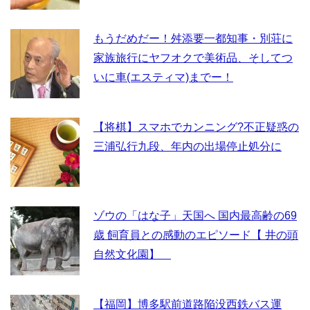
もうだめだー！舛添要一都知事・別荘に
家族旅行にヤフオクで美術品、そしてつ
いに車(エスティマ)までー！
【将棋】スマホでカンニング?不正疑惑の
三浦弘行九段、年内の出場停止処分に
ゾウの「はな子」天国へ 国内最高齢の69
歳 飼育員との感動のエピソード【 井の頭
自然文化園】
【福岡】博多駅前道路陥没西鉄バス運