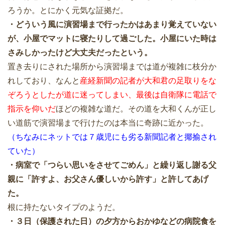
ろうか。とにかく元気な証拠だ。
・どういう風に演習場まで行ったかはあまり覚えていない
が、小屋でマットに寝たりして過ごした。小屋にいた時は
さみしかったけど大丈夫だったという。
置き去りにされた場所から演習場までは道が複雑に枝分か
れしており、なんと
産経新聞の記者が大和君の足取りをな
ぞろうとしたが道に迷ってしまい、最後は自衛隊に電話で
指示を仰いだ
ほどの複雑な道だ。その道を大和くんが正し
い道筋で演習場まで行けたのは本当に奇跡に近かった。
（ちなみにネットでは７歳児にも劣る新聞記者と揶揄され
ていた）
・病室で「つらい思いをさせてごめん」と繰り返し謝る父
親に「許すよ、お父さん優しいから許す」と許してあげ
た。
根に持たないタイプのようだ。
・３日（保護された日）の夕方からおかゆなどの病院食を