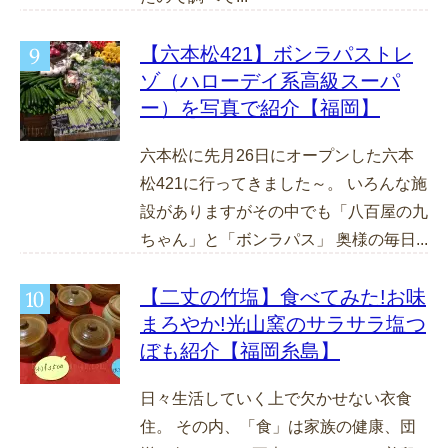
【六本松421】ボンラパストレ
ゾ（ハローデイ系高級スーパ
ー）を写真で紹介【福岡】
六本松に先月26日にオープンした六本
松421に行ってきました～。 いろんな施
設がありますがその中でも「八百屋の九
ちゃん」と「ボンラパス」 奥様の毎日...
【二丈の竹塩】食べてみた!お味
まろやか!光山窯のサラサラ塩つ
ぼも紹介【福岡糸島】
日々生活していく上で欠かせない衣食
住。 その内、「食」は家族の健康、団