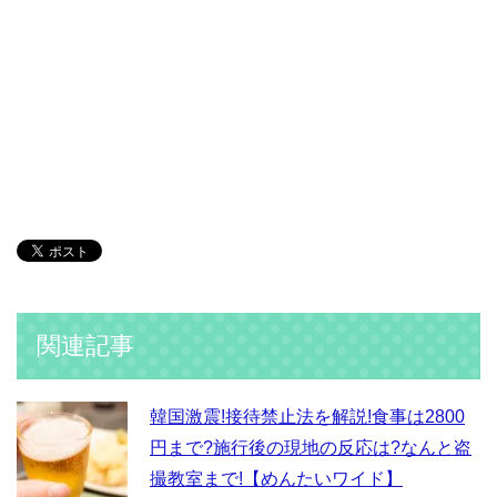
関連記事
韓国激震!接待禁止法を解説!食事は2800
円まで?施行後の現地の反応は?なんと盗
撮教室まで!【めんたいワイド】