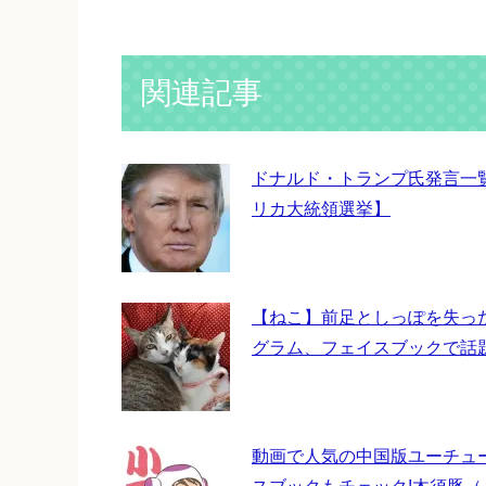
関連記事
ドナルド・トランプ氏発言一
リカ大統領選挙】
【ねこ】前足としっぽを失っ
グラム、フェイスブックで話
動画で人気の中国版ユーチュ