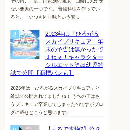
その内、「食」は家族の健康、団欒に欠かせ
ない要素の一つです。 普段料理を作ってい
ると、「いつも同じ味という安...
2023年は「ひろがる
スカイプリキュア」年
末の予告は無かったで
すねぇ！キャラクター
シルエット等は幼児雑
誌で公開【商標バレも】
2023年は「ひろがるスカイプリキュア」と
雑誌で公開されてましたね！ うちの子はも
うプリキュア卒業してしまったのですがブロ
グに載せとこうと思います...
【まるで本物?】泣き