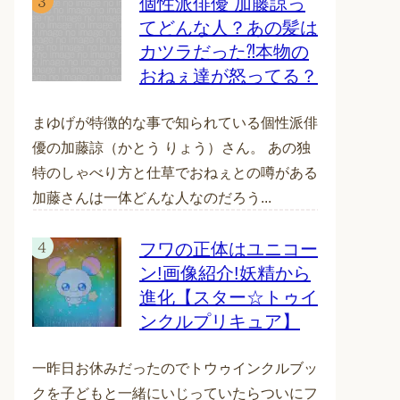
個性派俳優 加藤諒っ
てどんな人？あの髪は
カツラだった⁈本物の
おねぇ達が怒ってる？
まゆげが特徴的な事で知られている個性派俳
優の加藤諒（かとう りょう）さん。 あの独
特のしゃべり方と仕草でおねぇとの噂がある
加藤さんは一体どんな人なのだろう...
フワの正体はユニコー
ン!画像紹介!妖精から
進化【スター☆トゥイ
ンクルプリキュア】
一昨日お休みだったのでトウゥインクルブッ
クを子どもと一緒にいじっていたらついにフ