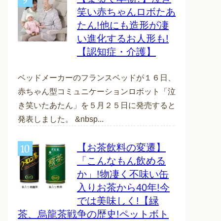
笑い赤ちゃんロボたあ
たん!他にも造形が凄
い進化するお人形も!
【認知症・介護】
ベッドメーカーのフランスベッドが１６日、
赤ちゃん型コミュニケーションロボット「泣
き笑いたあたん」を５月２５日に発売すると
発表しました。 &nbsp...
【お茶飲料の変遷】
「こんなもん飲める
か」!物凄く不味い缶
入りお茶から40年!今
では美味しく!【緑
茶、烏龍茶戦争の歴史!ペットボト