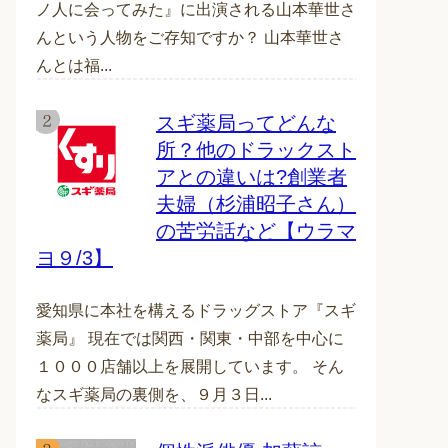
ノ人に会ってみた』に出演される山本華世さ
んという人物をご存知ですか？ 山本華世さ
んとは福...
スギ薬局ってどんな
所？他のドラックスト
アとの違いは?創業者
夫婦（杉浦昭子さん）
の苦労話など【ウラマ
ヨ９/3】
愛知県に本社を構えるドラッグストア『スギ
薬局』 現在では関西・関東・中部を中心に
１０００店舗以上を展開しています。 そん
なスギ薬局の裏側を、９月３日...