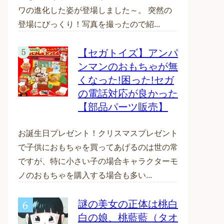
ワの進化した姿が登場しました～。 突然の
登場にびっくり！写真を撮ったので紹...
【セガトイズ】アンパ
ンマンのおもちゃが無
くなった!困った!セガ
の電話対応が良かった
【部品パーツ販売】
お誕生日プレゼント！クリスマスプレゼント
で子供におもちゃを買ってあげるのは世の常
ですが、特に小さい子の場合キャラクターモ
ノのおもちゃを購入する場合も多い...
謎の美女の正体は桃白
白の娘、桃藍藍（タオ