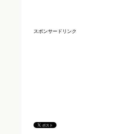
で
開
き
ま
す
)
スポンサードリンク