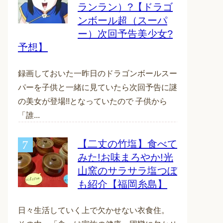
ランラン）?【ドラゴ
ンボール超（スーパ
ー）次回予告美少女?
予想】
録画しておいた一昨日のドラゴンボールスー
パーを子供と一緒に見ていたら次回予告に謎
の美女が登場!!となっていたので 子供から
「誰...
【二丈の竹塩】食べて
みた!お味まろやか!光
山窯のサラサラ塩つぼ
も紹介【福岡糸島】
日々生活していく上で欠かせない衣食住。