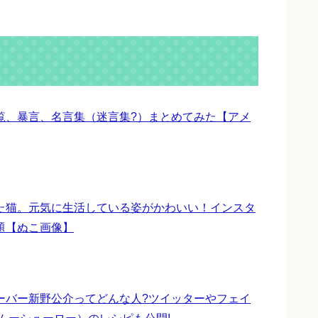
覧、暴言、名言集（迷言集?）まとめてみた【アメ
た猫。元気に生活している姿がかわいい！インスタ
題【ぬこ画像】
ーバー新野公介ってどんな人?ツイッターやフェイ