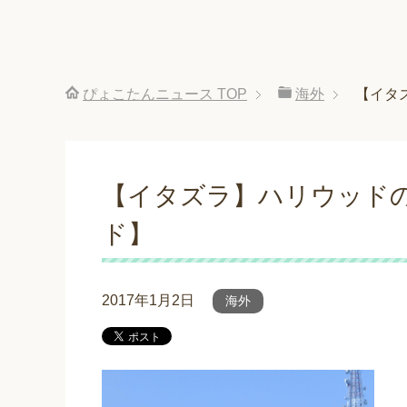
ぴょこたんニュース
TOP
海外
【イタ
【イタズラ】ハリウッド
ド】
2017年1月2日
海外