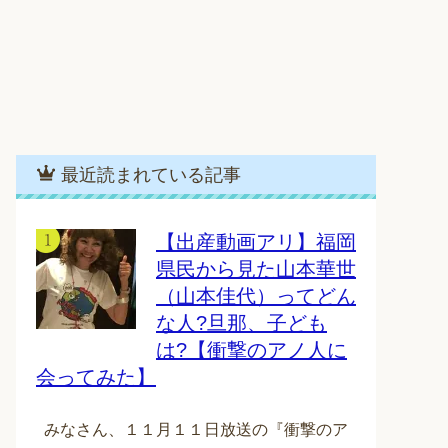
最近読まれている記事
【出産動画アリ】福岡
県民から見た山本華世
（山本佳代）ってどん
な人?旦那、子ども
は?【衝撃のアノ人に
会ってみた】
みなさん、１１月１１日放送の『衝撃のア