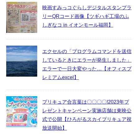
映画すみっコぐらしデジタルスタンプラ
リーQRコード画像【ツギハギ工場のふ
しぎなコ in イオンモール福岡】
エクセルの「プログラムコマンドを送信
しているときにエラーが発生しました」
エラーで一日大変やった…【オフィスプ
レミアムexcel】
プリキュア合言葉は〇〇〇〇!2023年プ
レゼントキャンペーン実施店舗は東映公
式で公開【ひろがるスカイプリキュア祝
放送開始】