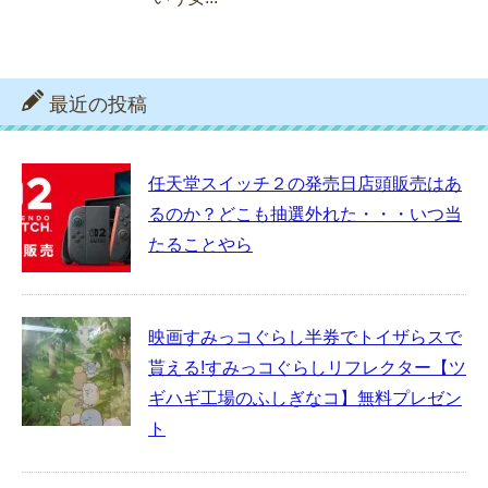
最近の投稿
任天堂スイッチ２の発売日店頭販売はあ
るのか？どこも抽選外れた・・・いつ当
たることやら
映画すみっコぐらし半券でトイザらスで
貰える!すみっコぐらしリフレクター【ツ
ギハギ工場のふしぎなコ】無料プレゼン
ト