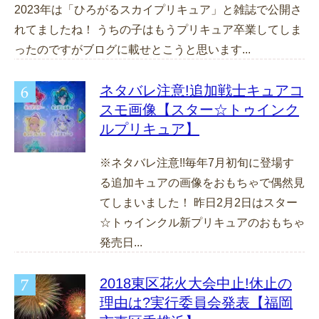
2023年は「ひろがるスカイプリキュア」と雑誌で公開さ
れてましたね！ うちの子はもうプリキュア卒業してしま
ったのですがブログに載せとこうと思います...
ネタバレ注意!追加戦士キュアコ
スモ画像【スター☆トゥインク
ルプリキュア】
※ネタバレ注意!!毎年7月初旬に登場す
る追加キュアの画像をおもちゃで偶然見
てしまいました！ 昨日2月2日はスター
☆トゥインクル新プリキュアのおもちゃ
発売日...
2018東区花火大会中止!休止の
理由は?実行委員会発表【福岡