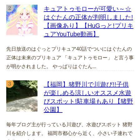
キュアトゥモローが可愛い～☆
はぐたんの正体が判明しました!
【画像あり】【HuGっと!プリキ
ュアYouTube動画】
先日放送のはぐっとプリキュア40話でついにはぐたんの
正体は未来のプリキュア 「キュアトゥモロー」 と言う事
が明かされました。 やっぱりはぐたん...
【福岡】猪野川で川遊び!!子供
が楽しめる涼しいオススメ水遊
びスポット!駐車場もあり【猪野
公園】
毎年ブログ主が行っている川遊び、水遊びスポット 猪野
川を紹介します。 福岡市都心から近く、小さい子連れで