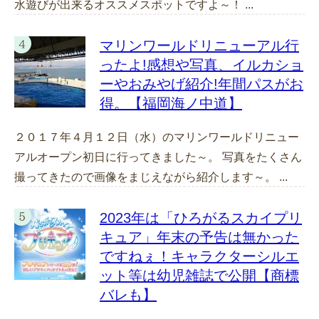
水遊びが出来るオススメスポットですよ～！ ...
マリンワールドリニューアル行
ったよ!感想や写真、イルカショ
ーやおみやげ紹介!年間パスがお
得。【福岡海ノ中道】
２０１７年４月１２日（水）のマリンワールドリニュー
アルオープン初日に行ってきました～。 写真をたくさん
撮ってきたので画像をまじえながら紹介します～。 ...
2023年は「ひろがるスカイプリ
キュア」年末の予告は無かった
ですねぇ！キャラクターシルエ
ット等は幼児雑誌で公開【商標
バレも】