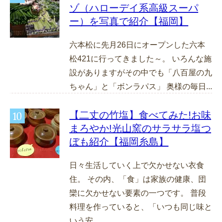
ゾ（ハローデイ系高級スーパ
ー）を写真で紹介【福岡】
六本松に先月26日にオープンした六本
松421に行ってきました～。 いろんな施
設がありますがその中でも「八百屋の九
ちゃん」と「ボンラパス」 奥様の毎日...
【二丈の竹塩】食べてみた!お味
まろやか!光山窯のサラサラ塩つ
ぼも紹介【福岡糸島】
日々生活していく上で欠かせない衣食
住。 その内、「食」は家族の健康、団
欒に欠かせない要素の一つです。 普段
料理を作っていると、「いつも同じ味と
いう安...