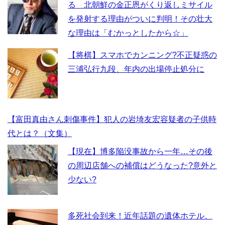
る 北朝鮮の金正恩がくり返しミサイル
を発射する理由がついに判明！その壮大
な理由は「むかっとしたから☆」
【将棋】スマホでカンニング?不正疑惑の
三浦弘行九段、年内の出場停止処分に
【富田真由さん刺傷事件】犯人の岩埼友宏容疑者の子供時
代とは？（文集）
【現在】博多陥没事故から一年…その後
の周辺店舗への補償はどうなった?意外と
少ない?
多死社会到来！近年話題の遺体ホテル、