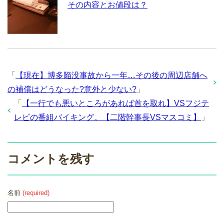
その内容とお値段は？
「
【現在】博多陥没事故から一年…その後の周辺店舗へ
の補償はどうなった?意外と少ない?
」
「
【一行でも悪いところがあれば首を取れ】VSフジテ
レビの番組バイキング。【二階幹事長VSマスコミ】
」
コメントを残す
名前
(required)