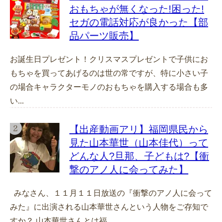
おもちゃが無くなった!困った!
セガの電話対応が良かった【部
品パーツ販売】
お誕生日プレゼント！クリスマスプレゼントで子供にお
もちゃを買ってあげるのは世の常ですが、特に小さい子
の場合キャラクターモノのおもちゃを購入する場合も多
い...
【出産動画アリ】福岡県民から
見た山本華世（山本佳代）って
どんな人?旦那、子どもは?【衝
撃のアノ人に会ってみた】
みなさん、１１月１１日放送の『衝撃のアノ人に会って
みた』に出演される山本華世さんという人物をご存知で
すか？ 山本華世さんとは福...