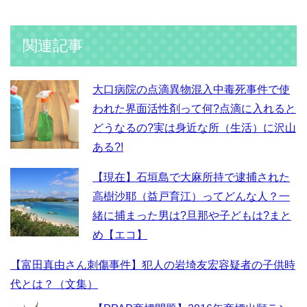
関連記事
大口病院の点滴異物混入中毒死事件で使
われた界面活性剤って何?点滴に入れると
どうなるの?実は身近な所（生活）に沢山
ある?!
【現在】石垣島で大麻所持で逮捕された
高樹沙耶（益戸育江）ってどんな人？一
緒に捕まった男は?旦那や子どもは?まと
め【エコ】
【富田真由さん刺傷事件】犯人の岩埼友宏容疑者の子供時
代とは？（文集）