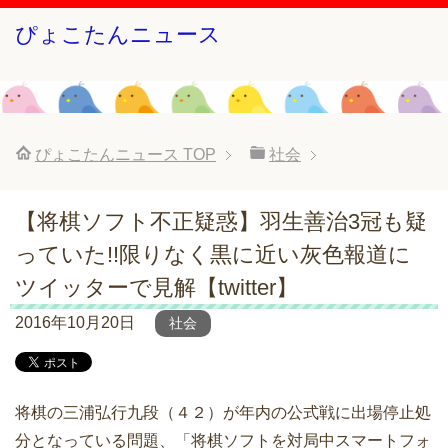
ぴょこたんニュース
ぴょこたんニュース
TOP
社会
【将棋ソフト不正疑惑】羽生善治3冠も疑
っていた!!限りなく黒に近い灰色報道に
ツイッターで見解【twitter】
2016年10月20日
社会
将棋の三浦弘行九段（４２）が年内の公式戦に出場停止処
分となっている問題、「将棋ソフトを対局中スマートフォ