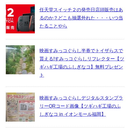
任天堂スイッチ２の発売日店頭販売はあ
るのか？どこも抽選外れた・・・いつ当
たることやら
映画すみっコぐらし半券でトイザらスで
貰える!すみっコぐらしリフレクター【ツ
ギハギ工場のふしぎなコ】無料プレゼン
ト
映画すみっコぐらしデジタルスタンプラ
リーQRコード画像【ツギハギ工場のふ
しぎなコ in イオンモール福岡】