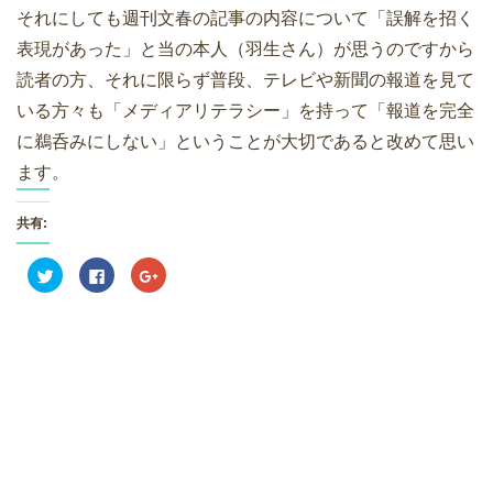
それにしても週刊文春の記事の内容について「誤解を招く
表現があった」と当の本人（羽生さん）が思うのですから
読者の方、それに限らず普段、テレビや新聞の報道を見て
いる方々も「メディアリテラシー」を持って「報道を完全
に鵜呑みにしない」ということが大切であると改めて思い
ます。
共有:
ク
F
ク
リ
a
リ
ッ
c
ッ
ク
e
ク
し
b
し
て
o
て
T
o
G
w
k
o
i
で
o
t
共
g
t
有
l
e
す
e
r
る
+
で
に
で
共
は
共
有
ク
有
(
リ
(