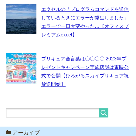
エクセルの「プログラムコマンドを送信
しているときにエラーが発生しました」
エラーで一日大変やった…【オフィスプ
レミアムexcel】
プリキュア合言葉は〇〇〇〇!2023年プ
レゼントキャンペーン実施店舗は東映公
式で公開【ひろがるスカイプリキュア祝
放送開始】
アーカイブ