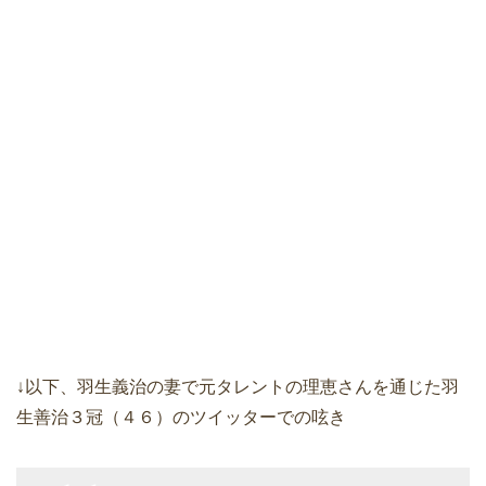
↓以下、羽生義治の妻で元タレントの理恵さんを通じた羽
生善治３冠（４６）のツイッターでの呟き