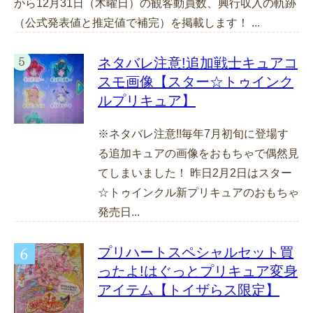
から12月31日（木曜日）の観客動員数、興行収入の軌跡
（公式発表値と推定値で補完）を掲載します！ ...
ネタバレ注意!追加戦士キュアコ
スモ画像【スター☆トゥインク
ルプリキュア】
※ネタバレ注意!!毎年7月初旬に登場す
る追加キュアの画像をおもちゃで偶然見
てしまいました！ 昨日2月2日はスター
☆トゥインクル新プリキュアのおもちゃ
発売日...
プリハートスペシャルセット買
ったよ!はぐっとプリキュア変身
アイテム【トイザらス限定】