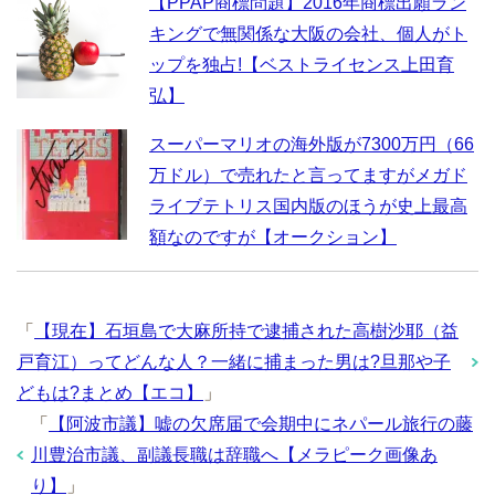
【PPAP商標問題】2016年商標出願ラン
キングで無関係な大阪の会社、個人がト
ップを独占!【ベストライセンス上田育
弘】
スーパーマリオの海外版が7300万円（66
万ドル）で売れたと言ってますがメガド
ライブテトリス国内版のほうが史上最高
額なのですが【オークション】
「
【現在】石垣島で大麻所持で逮捕された高樹沙耶（益
戸育江）ってどんな人？一緒に捕まった男は?旦那や子
どもは?まとめ【エコ】
」
「
【阿波市議】嘘の欠席届で会期中にネパール旅行の藤
川豊治市議、副議長職は辞職へ【メラピーク画像あ
り】
」