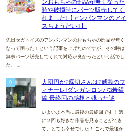
ンおもちゃの部品が無くなった
時や破損時にパーツ販売してく
れました!【アンパンマンのアイ
スちょうだい!!】
先日セガトイズのアンパンマンのおもちゃの部品が無く
なって困った！という記事を上げたのですが、その時は
無事パーツ販売してくれて対応が良かったという話でし
た。 ...
大団円か?霧切さんは?感動のフ
ィナーレ!ダンガンロンパ3希望
編 最終回の感想と残った謎
いよいよ本当に最後の最終回です！ 週
に２回も好きな作品を見ることができ
て、とても幸せでした！ これで最後か