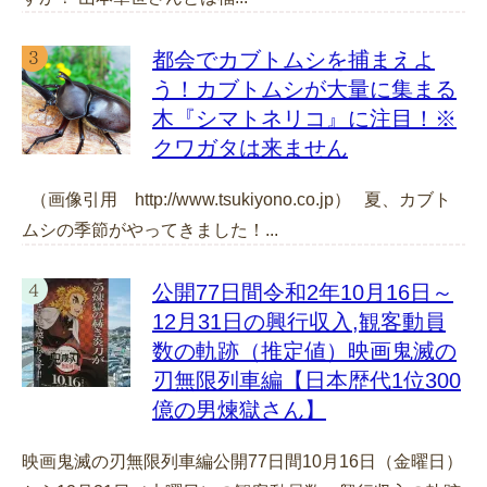
都会でカブトムシを捕まえよ
う！カブトムシが大量に集まる
木『シマトネリコ』に注目！※
クワガタは来ません
（画像引用 http://www.tsukiyono.co.jp） 夏、カブト
ムシの季節がやってきました！...
公開77日間令和2年10月16日～
12月31日の興行収入,観客動員
数の軌跡（推定値）映画鬼滅の
刃無限列車編【日本歴代1位300
億の男煉獄さん】
映画鬼滅の刃無限列車編公開77日間10月16日（金曜日）