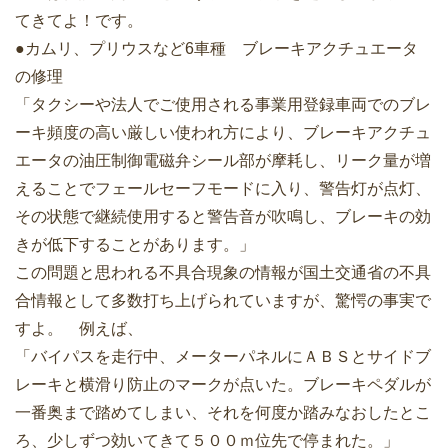
てきてよ！です。
●カムリ、プリウスなど6車種 ブレーキアクチュエータ
の修理
「タクシーや法人でご使用される事業用登録車両でのブレ
ーキ頻度の高い厳しい使われ方により、ブレーキアクチュ
エータの油圧制御電磁弁シール部が摩耗し、リーク量が増
えることでフェールセーフモードに入り、警告灯が点灯、
その状態で継続使用すると警告音が吹鳴し、ブレーキの効
きが低下することがあります。」
この問題と思われる不具合現象の情報が国土交通省の不具
合情報として多数打ち上げられていますが、驚愕の事実で
すよ。 例えば、
「バイパスを走行中、メーターパネルにＡＢＳとサイドブ
レーキと横滑り防止のマークが点いた。ブレーキペダルが
一番奥まで踏めてしまい、それを何度か踏みなおしたとこ
ろ、少しずつ効いてきて５００ｍ位先で停まれた。」