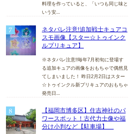
料理を作っていると、「いつも同じ味と
いう安...
ネタバレ注意!追加戦士キュアコ
スモ画像【スター☆トゥインク
ルプリキュア】
※ネタバレ注意!!毎年7月初旬に登場す
る追加キュアの画像をおもちゃで偶然見
てしまいました！ 昨日2月2日はスター
☆トゥインクル新プリキュアのおもちゃ
発売日...
【福岡市博多区】住吉神社のパ
ワースポット！古代力士像や福
分け小判など【駐車場】