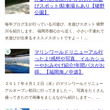
びスポット!駐車場もあり【猪野
公園】
毎年ブログ主が行っている川遊び、水遊びスポット 猪野
川を紹介します。 福岡市都心から近く、小さい子連れで
水遊びが出来るオススメスポットですよ～！ ...
マリンワールドリニューアル行
ったよ!感想や写真、イルカショ
ーやおみやげ紹介!年間パスがお
得。【福岡海ノ中道】
２０１７年４月１２日（水）のマリンワールドリニュー
アルオープン初日に行ってきました～。 写真をたくさん
撮ってきたので画像をまじえながら紹介します～。 ...