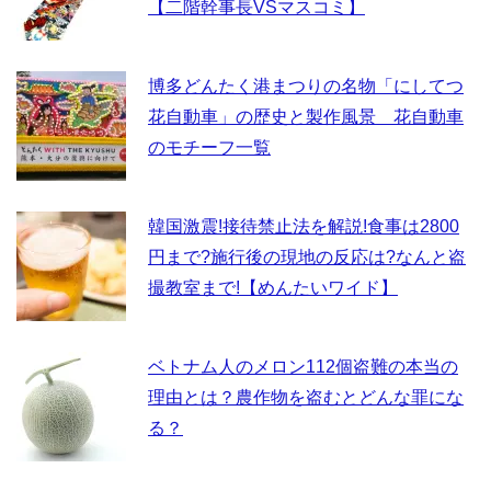
【二階幹事長VSマスコミ】
博多どんたく港まつりの名物「にしてつ
花自動車」の歴史と製作風景 花自動車
のモチーフ一覧
韓国激震!接待禁止法を解説!食事は2800
円まで?施行後の現地の反応は?なんと盗
撮教室まで!【めんたいワイド】
ベトナム人のメロン112個盗難の本当の
理由とは？農作物を盗むとどんな罪にな
る？