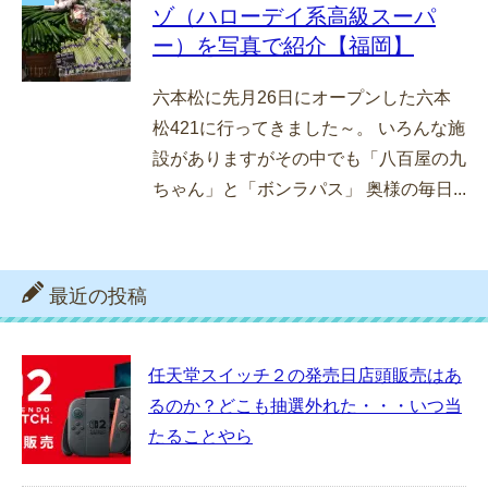
ゾ（ハローデイ系高級スーパ
ー）を写真で紹介【福岡】
六本松に先月26日にオープンした六本
松421に行ってきました～。 いろんな施
設がありますがその中でも「八百屋の九
ちゃん」と「ボンラパス」 奥様の毎日...
最近の投稿
任天堂スイッチ２の発売日店頭販売はあ
るのか？どこも抽選外れた・・・いつ当
たることやら