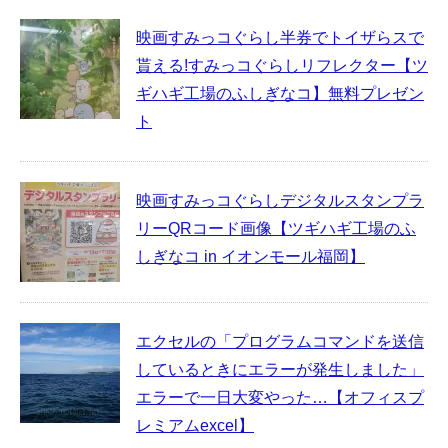
映画すみっコぐらし半券でトイザらスで
貰える!すみっコぐらしリフレクター【ツ
ギハギ工場のふしぎなコ】無料プレゼン
ト
映画すみっコぐらしデジタルスタンプラ
リーQRコード画像【ツギハギ工場のふ
しぎなコ in イオンモール福岡】
エクセルの「プログラムコマンドを送信
しているときにエラーが発生しました」
エラーで一日大変やった…【オフィスプ
レミアムexcel】