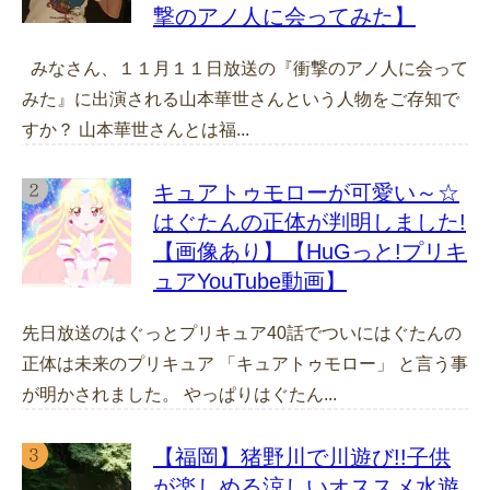
撃のアノ人に会ってみた】
みなさん、１１月１１日放送の『衝撃のアノ人に会って
みた』に出演される山本華世さんという人物をご存知で
すか？ 山本華世さんとは福...
キュアトゥモローが可愛い～☆
はぐたんの正体が判明しました!
【画像あり】【HuGっと!プリキ
ュアYouTube動画】
先日放送のはぐっとプリキュア40話でついにはぐたんの
正体は未来のプリキュア 「キュアトゥモロー」 と言う事
が明かされました。 やっぱりはぐたん...
【福岡】猪野川で川遊び!!子供
が楽しめる涼しいオススメ水遊