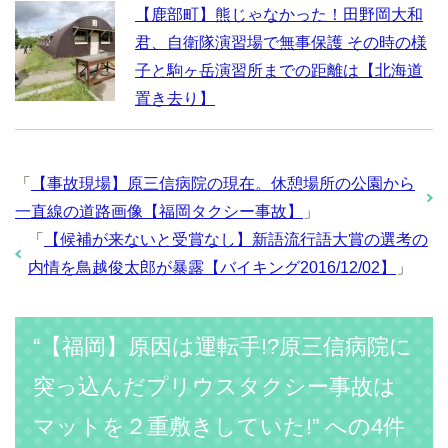
【鹿部町】熊じゃなかった！田野岡大和
君、自衛隊演習場で無事保護 その時の様
子と駒ヶ岳演習所までの距離は【北海道
置き去り】
「
【事故現場】原三信病院の現在。休憩場所の公園から
一直線の道路画像【福岡タクシー事故】
」
「
【候補が来ないと受賞なし】新語流行語大賞の選考の
内情を鳥越俊太郎が暴露【バイキング2016/12/02】
」
“【福岡】原因は運転手!?原三信病院に
突っ込んだプリウスタクシー事故は
マットを２重敷きしていた!” への4件